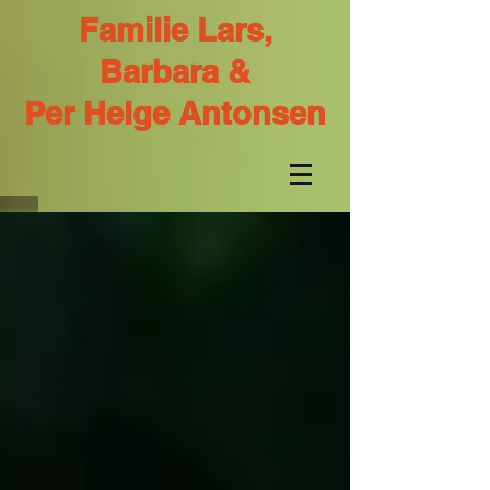
Familie Lars,
Barbara &
Per Helge Antonsen