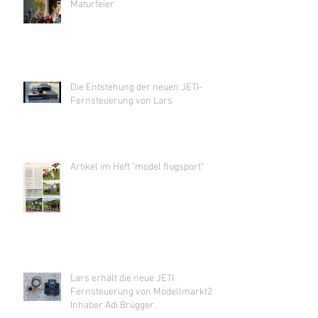
Maturfeier
Die Entstehung der neuen JETI-
Fernsteuerung von Lars
Artikel im Heft "model flugsport"
Lars erhält die neue JETI
Fernsteuerung von Modellmarkt24
Inhaber Adi Brügger.