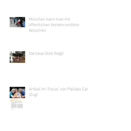
München kann man mit
öffentlichen Verkehrsmitteln
besuchen.
Die neue Slick fliegt!
Artikel im "Focus" von Palliativ Care
(Zug)