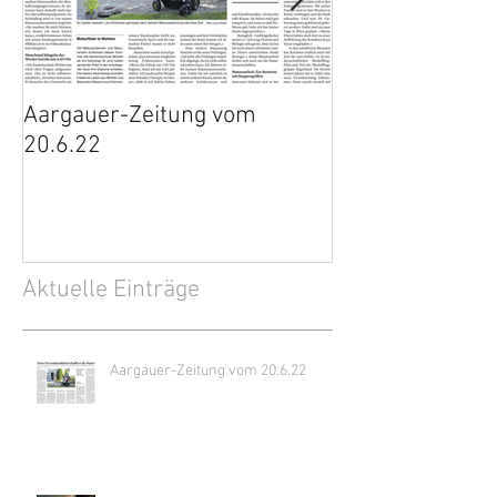
Aargauer-Zeitung vom
Die Entstehung
20.6.22
JETI-Fernsteue
Aktuelle Einträge
Aargauer-Zeitung vom 20.6.22