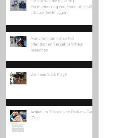
Lars erhält die neue JETI
Fernsteuerung von Modellmarkt24
Inhaber Adi Brügger.
München kann man mit
öffentlichen Verkehrsmitteln
besuchen.
Die neue Slick fliegt!
Artikel im "Focus" von Palliativ Care
(Zug)