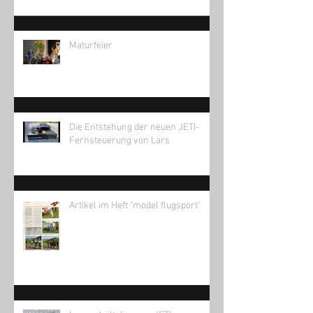
Maturfeier
Die Entstehung der neuen JETI-
Fernsteuerung von Lars
Artikel im Heft "model flugsport"