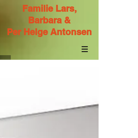
Familie Lars,
Barbara &
Per Helge Antonsen