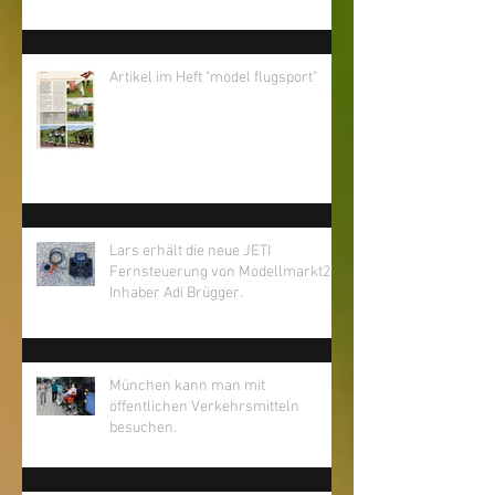
Die Entstehung der neuen JETI-
Fernsteuerung von Lars
Artikel im Heft "model flugsport"
Lars erhält die neue JETI
Fernsteuerung von Modellmarkt24
Inhaber Adi Brügger.
München kann man mit
öffentlichen Verkehrsmitteln
besuchen.