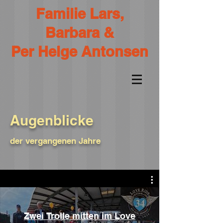
Familie Lars,
Barbara &
Per Helge Antonsen
Augenblicke
der
vergangenen Jahre
Zwei Trolle mitten im Love