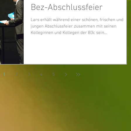
Bez-Abschlussfeier
Lars erhält während einer schönen, frischen und
jungen Abschlussfeier zusammen mit seinen
Kolleginnen und Kollegen der B3c sein...
1
2
3
4
5