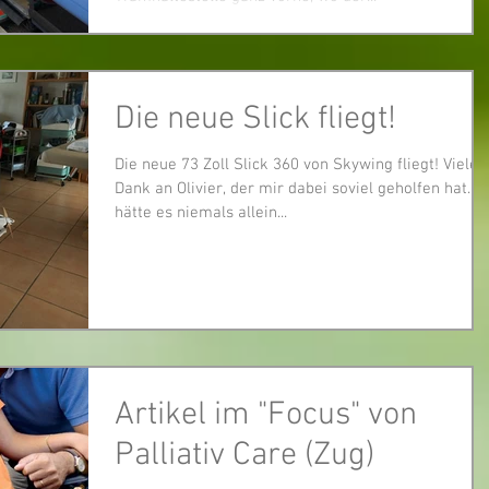
Die neue Slick fliegt!
Die neue 73 Zoll Slick 360 von Skywing fliegt! Vielen
Dank an Olivier, der mir dabei soviel geholfen hat. Ic
hätte es niemals allein...
Artikel im "Focus" von
Palliativ Care (Zug)