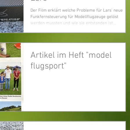
Der Film erklärt welche Probleme für Lars' neue
Funkfernsteuerung für Modellflugzeuge gelöst
werden mussten und wie sie entstanden ist....
Artikel im Heft "model
flugsport"