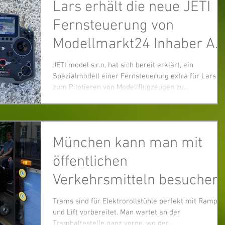
Lars erhält die neue JETI
Fernsteuerung von
Modellmarkt24 Inhaber Ad
Brügger.
JETI model s.r.o. hat sich bereit erklärt, ein
Spezialmodell einer Fernsteuerung extra für Lars
zum Pilotieren von Modellflugzeugen zu...
München kann man mit
öffentlichen
Verkehrsmitteln besuchen.
Trams sind für Elektrorollstühle perfekt mit Rampe
und Lift vorbereitet. Man wartet an der
Tramhaltestelle ganz vorne, wo der...