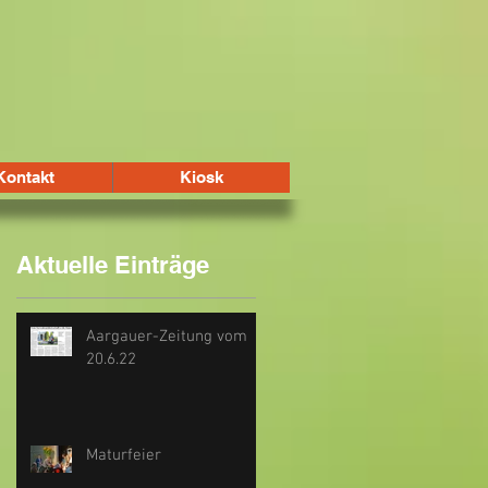
Kontakt
Kiosk
Aktuelle Einträge
Aargauer-Zeitung vom
20.6.22
Maturfeier