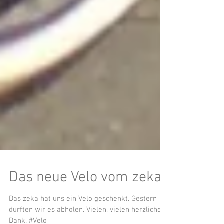
Das neue Velo vom zeka