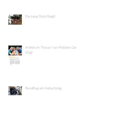
Die neue Slick fliegt!
Artikel im "Focus" von Palliativ Care
(Zug)
Rundflug am Geburtstag