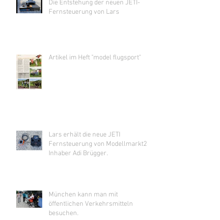
Die Entstehung der neuen JETI-
Fernsteuerung von Lars
Artikel im Heft "model flugsport"
Lars erhält die neue JETI
Fernsteuerung von Modellmarkt24
Inhaber Adi Brügger.
München kann man mit
öffentlichen Verkehrsmitteln
besuchen.