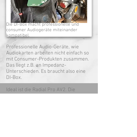
Die DI-Box macht professionelle und
consumer Audiogeräte miteinander
kompatibel.
Professionelle Audio-Geräte, wie
Audiokarten arbeiten nicht einfach so
mit Consumer-Produkten zusammen.
Das liegt z.B. an Impedanz-
Unterschieden. Es braucht also eine
DI-Box.
Ideal ist die Radial Pro AV2. Die
Audiokarte hat symmetrische TRS-
Klinken Ausgänge (links und rechts).
Diese beiden TRS/TRS-Kabel gehen in
die DI-Box. Als DI-Box-Ausgang stehen
entweder zwei Cinch (links/rechts)
oder ein stereo-Miniklinken-Ausgang
zur Verfügung. Ich benutze den