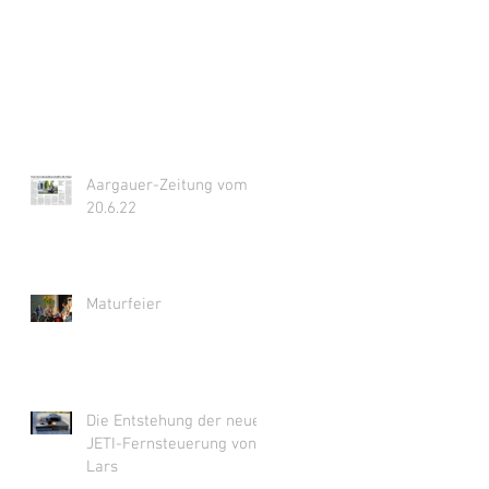
Aargauer-Zeitung vom
20.6.22
Maturfeier
Die Entstehung der neuen
JETI-Fernsteuerung von
Lars