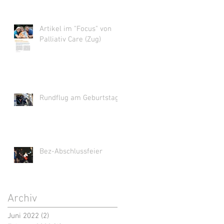
Artikel im "Focus" von
Palliativ Care (Zug)
Rundflug am Geburtstag
Bez-Abschlussfeier
Archiv
Juni 2022
(2)
2 Beiträge