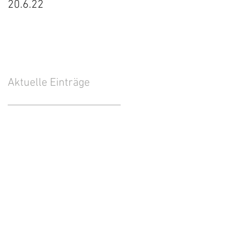
20.6.22
neuen JETI-
Fernsteuerung von
Lars
Aktuelle Einträge