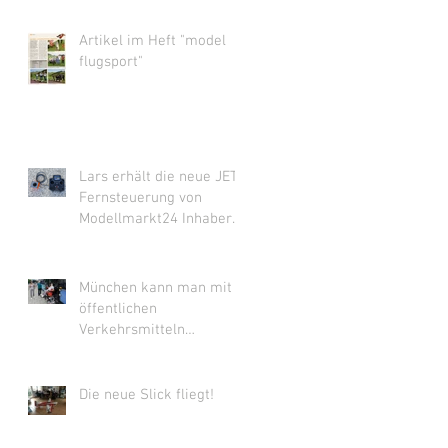
Artikel im Heft "model
flugsport"
Lars erhält die neue JETI
Fernsteuerung von
Modellmarkt24 Inhaber
Adi Brügger.
München kann man mit
öffentlichen
Verkehrsmitteln
besuchen.
Die neue Slick fliegt!